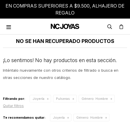
EN COMPRAS SUPERIORES A $9.500, ALHAJERO DE
REGALO

NO SE HAN RECUPERADO PRODUCTOS
¡Lo sentimos! No hay productos en esta sección.
Inténtalo nuevamente con otros criterios de filtrado o busca en
otras secciones de nuestro catálogo.
Filtrando por:
Joyería
Pulseras
Género:
Hombre
Quitar filtros
Te recomendamos quitar:
Joyería
Género:
Hombre