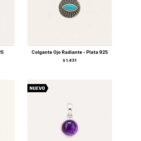
25
Colgante Ojo Radiante - Plata 925
1.431
$