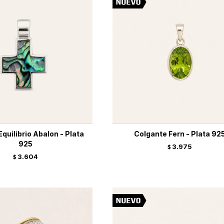
Equilibrio Abalon - Plata
Colgante Fern - Plata 92
925
3.975
$
3.604
$