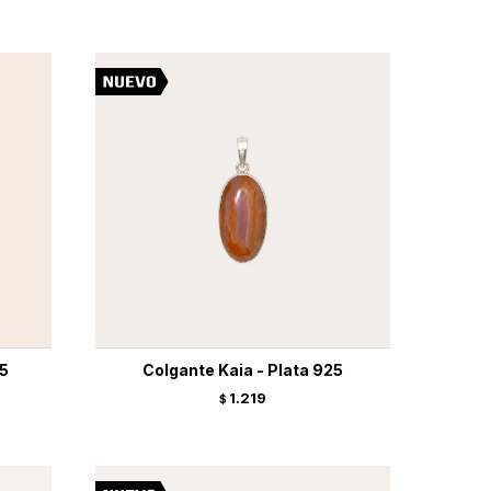
25
Colgante Kaia - Plata 925
1.219
$