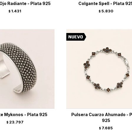
Ojo Radiante - Plata 925
Colgante Spell - Plata 92
1.431
5.830
$
$
te Mykonos - Plata 925
Pulsera Cuarzo Ahumado - P
925
23.797
$
7.685
$