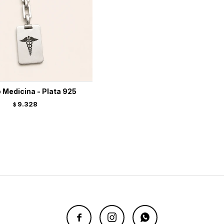
 Medicina - Plata 925
9.328
$


