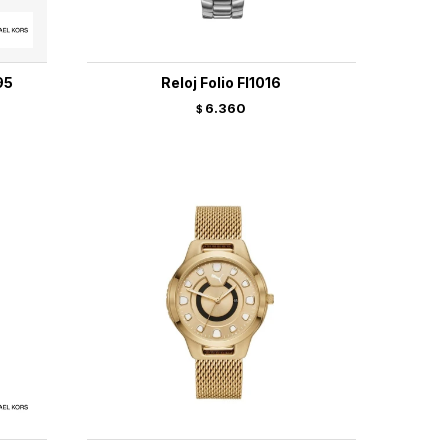
95
Reloj Folio Fl1016
6.360
$