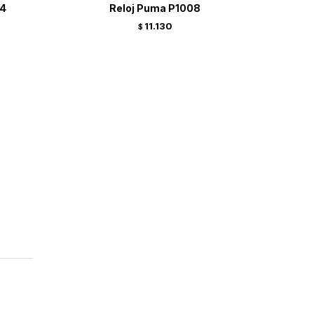
74
Reloj Puma P1008
11.130
$