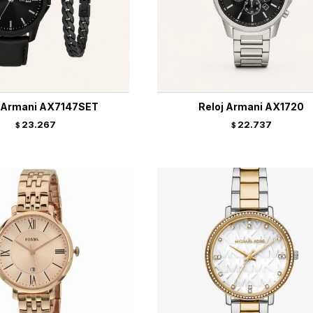
j Armani AX7147SET
Reloj Armani AX1720
23.267
22.737
$
$