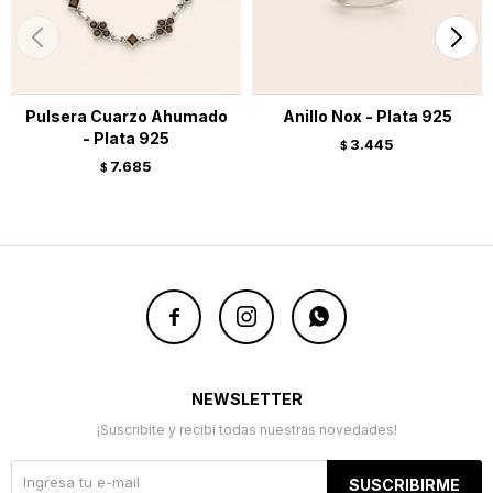
Pulsera Cuarzo Ahumado
Anillo Nox - Plata 925
- Plata 925
3.445
$
7.685
$



NEWSLETTER
¡Suscribite y recibí todas nuestras novedades!
SUSCRIBIRME