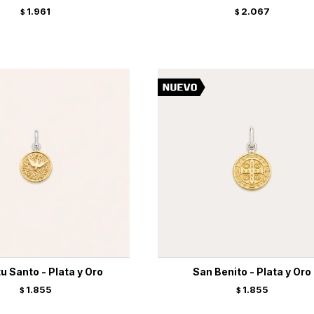
1.961
2.067
$
$
tu Santo - Plata y Oro
San Benito - Plata y Oro
1.855
1.855
$
$