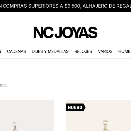
N COMPRAS SUPERIORES A $9.500, ALHAJERO DE REGA
8 2705 8376
Atención telefónica de lunes a viernes de 9 a 18 hs.
S
CADENAS
DIJES Y MEDALLAS
RELOJES
VARIOS
HOMB
ltros