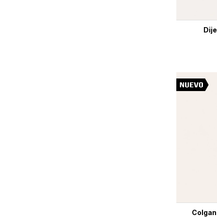
Dij
Colgant