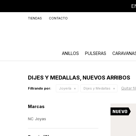
E
+59
TIENDAS
CONTACTO
ANILLOS
PULSERAS
CARAVANA
DIJES Y MEDALLAS, NUEVOS ARRIBOS
Quitar fi
Filtrando por:
Joyería
Dijes y Medallas
Marcas
NC Joyas