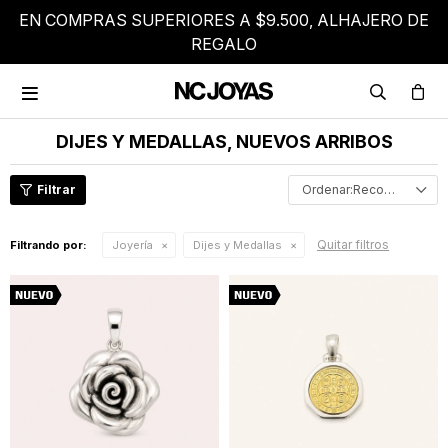
EN COMPRAS SUPERIORES A $9.500, ALHAJERO DE
REGALO

DIJES Y MEDALLAS, NUEVOS ARRIBOS
Recomendados
Quitar filtros
Filtrando por:
Joyería
Dijes y Medallas