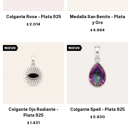
Colgante Rose - Plata 925
Medalla San Benito - Plata
y Oro
2.014
$
4.664
$
Colgante Ojo Radiante -
Colgante Spell - Plata 925
Plata 925
5.830
$
1.431
$