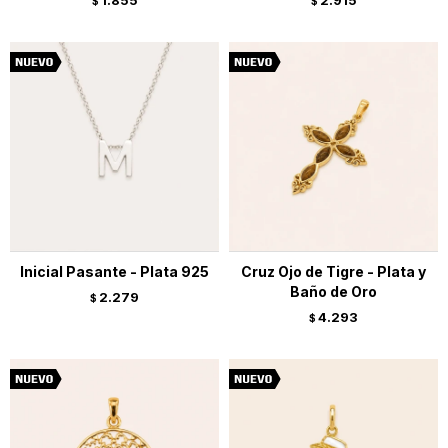
1.855
2.915
$
$
Inicial Pasante - Plata 925
Cruz Ojo de Tigre - Plata y
Baño de Oro
2.279
$
4.293
$