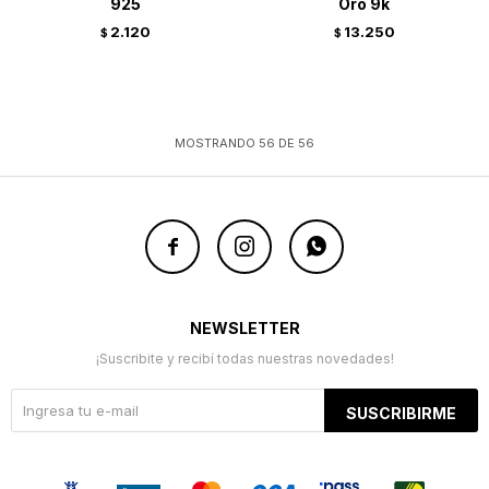
925
Oro 9k
2.120
13.250
$
$
MOSTRANDO
56
DE
56



NEWSLETTER
¡Suscribite y recibí todas nuestras novedades!
SUSCRIBIRME