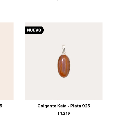
25
Colgante Kaia - Plata 925
1.219
$