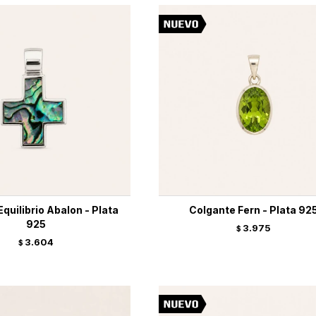
Equilibrio Abalon - Plata
Colgante Fern - Plata 92
925
3.975
$
3.604
$