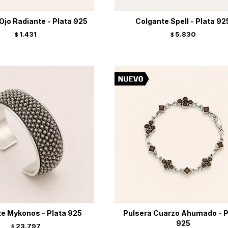
Ojo Radiante - Plata 925
Colgante Spell - Plata 92
1.431
5.830
$
$
te Mykonos - Plata 925
Pulsera Cuarzo Ahumado - P
925
23.797
$