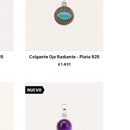
25
Colgante Ojo Radiante - Plata 925
1.431
$