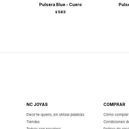
Pulsera Blue - Cuero
Puls
583
$
NC JOYAS
COMPRAR
Decir te quiero, sin utilizar palabras
Cómo comprar
Tiendas
Condiciones d
Trabaja con nosotros
Politica de enví