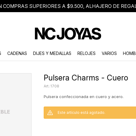
N COMPRAS SUPERIORES A $9.500, ALHAJERO DE REGA
8 2705 8376
Atención telefónica de lunes a viernes de 9 a 18 hs.
S
CADENAS
DIJES Y MEDALLAS
RELOJES
VARIOS
HOMB
Pulsera Charms - Cuero
1708
Pulsera confeccionada en cuero y acero.
Este artículo está agotado.