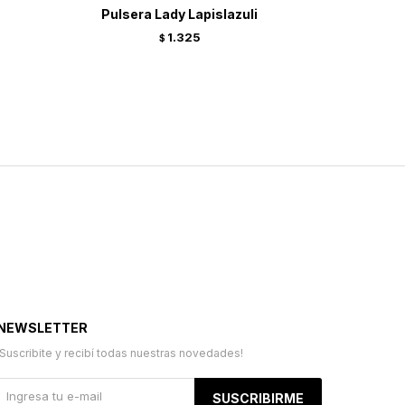
Pulsera Lady Lapislazuli
Pulsera
1.325
$
NEWSLETTER
¡Suscribite y recibí todas nuestras novedades!
SUSCRIBIRME