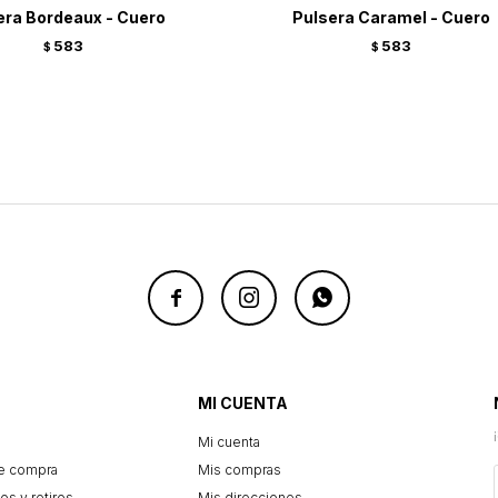
era Bordeaux - Cuero
Pulsera Caramel - Cuero
583
583
$
$



MI CUENTA
Mi cuenta
e compra
Mis compras
os y retiros
Mis direcciones