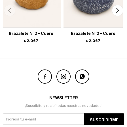
Brazalete N°2 - Cuero
Brazalete N°2 - Cuero
2.067
2.067
$
$



NEWSLETTER
¡Suscribite y recibí todas nuestras novedades!
SUSCRIBIRME