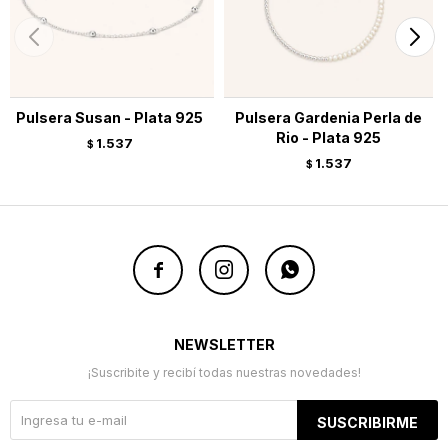
Pulsera Susan - Plata 925
Pulsera Gardenia Perla de
Rio - Plata 925
1.537
$
1.537
$



NEWSLETTER
¡Suscribite y recibí todas nuestras novedades!
SUSCRIBIRME