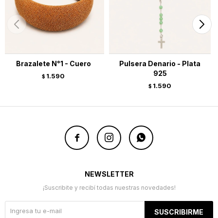
Brazalete N°1 - Cuero
Pulsera Denario - Plata
925
1.590
$
1.590
$



NEWSLETTER
¡Suscribite y recibí todas nuestras novedades!
SUSCRIBIRME