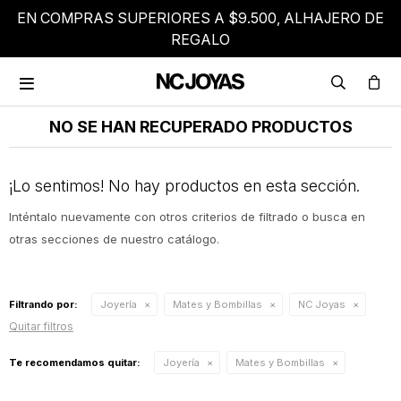
EN COMPRAS SUPERIORES A $9.500, ALHAJERO DE
REGALO

NO SE HAN RECUPERADO PRODUCTOS
¡Lo sentimos! No hay productos en esta sección.
Inténtalo nuevamente con otros criterios de filtrado o busca en
otras secciones de nuestro catálogo.
Filtrando por:
Joyería
Mates y Bombillas
NC Joyas
Quitar filtros
Te recomendamos quitar:
Joyería
Mates y Bombillas