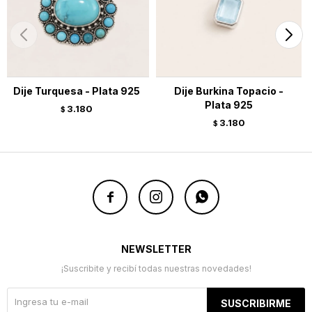
Dije Turquesa - Plata 925
Dije Burkina Topacio -
Plata 925
3.180
$
3.180
$



NEWSLETTER
¡Suscribite y recibí todas nuestras novedades!
SUSCRIBIRME