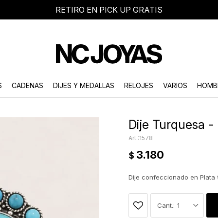
RETIRO EN PICK UP GRATIS
8 2705 8376
Atención telefónica de lunes a viernes de 9 a 18 hs.
S
CADENAS
DIJES Y MEDALLAS
RELOJES
VARIOS
HOMB
Dije Turquesa -
1578
3.180
$
Dije confeccionado en Plata
1