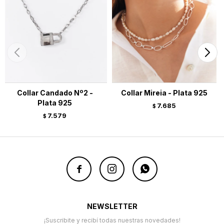
Collar Candado Nº2 -
Collar Mireia - Plata 925
Plata 925
7.685
$
7.579
$



NEWSLETTER
¡Suscribite y recibí todas nuestras novedades!