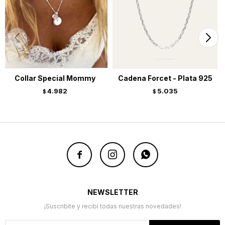
Collar Special Mommy
Cadena Forcet - Plata 925
4.982
5.035
$
$



NEWSLETTER
¡Suscribite y recibí todas nuestras novedades!