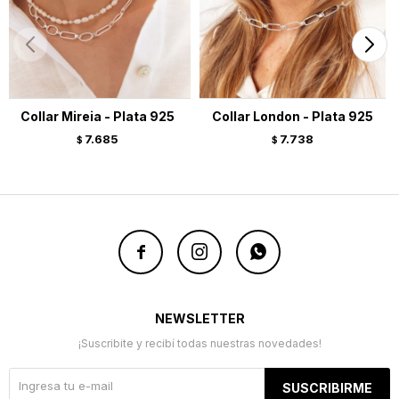
Collar Mireia - Plata 925
Collar London - Plata 925
7.685
7.738
$
$



NEWSLETTER
¡Suscribite y recibí todas nuestras novedades!
SUSCRIBIRME