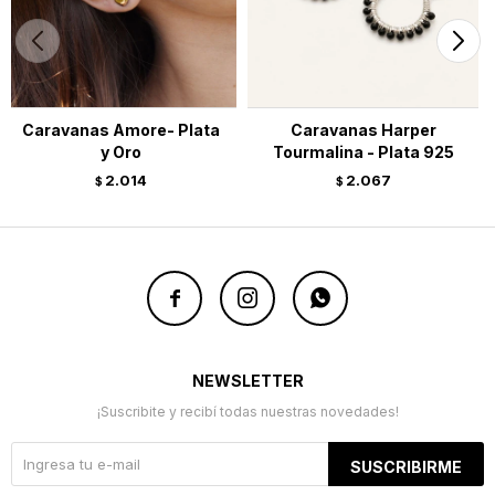
Caravanas Amore- Plata
Caravanas Harper
y Oro
Tourmalina - Plata 925
2.014
2.067
$
$



NEWSLETTER
¡Suscribite y recibí todas nuestras novedades!
SUSCRIBIRME