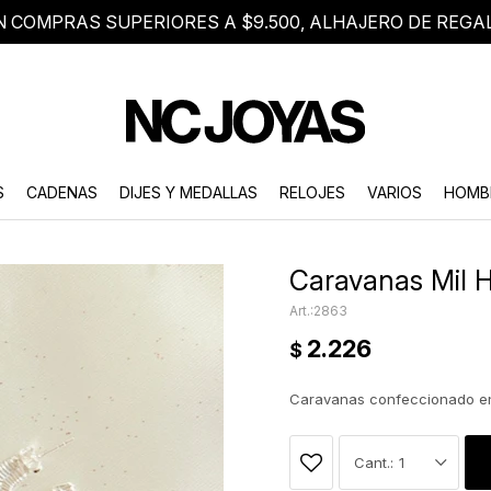
N COMPRAS SUPERIORES A $9.500, ALHAJERO DE REGA
8 2705 8376
Atención telefónica de lunes a viernes de 9 a 18 hs.
S
CADENAS
DIJES Y MEDALLAS
RELOJES
VARIOS
HOMB
Caravanas Mil H
2863
2.226
$
Caravanas confeccionado en
1