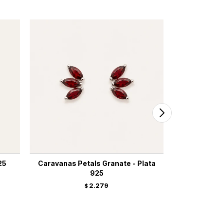
25
Caravanas Petals Granate - Plata
Caravanas 
925
2.279
$