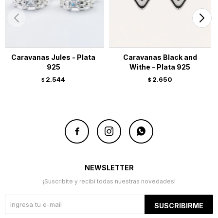
Caravanas Jules - Plata
Caravanas Black and
925
Withe - Plata 925
2.544
2.650
$
$



NEWSLETTER
¡Suscribite y recibí todas nuestras novedades!
SUSCRIBIRME