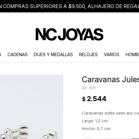
N COMPRAS SUPERIORES A $9.500, ALHAJERO DE REGA
8 2705 8376
Atención telefónica de lunes a viernes de 9 a 18 hs.
S
CADENAS
DIJES Y MEDALLAS
RELOJES
VARIOS
HOMB
Caravanas Jules
1911
2.544
$
Caravanas estilo semi aro c
Largo: 1,2 cm.
Ancho: 0,7 cm.