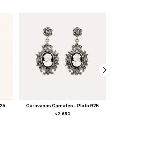
925
Caravanas Camafeo - Plata 925
Caravanas 
2.650
$