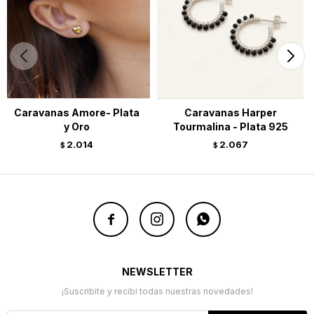
Caravanas Amore- Plata
Caravanas Harper
y Oro
Tourmalina - Plata 925
2.014
2.067
$
$



NEWSLETTER
¡Suscribite y recibí todas nuestras novedades!