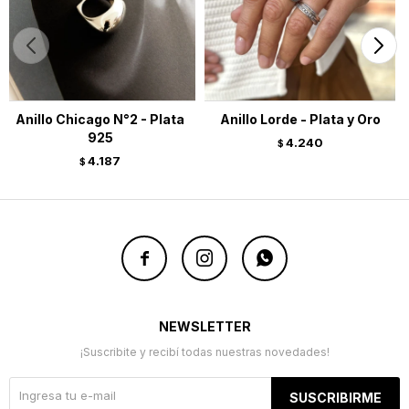
Anillo Chicago N°2 - Plata
Anillo Lorde - Plata y Oro
925
4.240
$
4.187
$



NEWSLETTER
¡Suscribite y recibí todas nuestras novedades!
SUSCRIBIRME