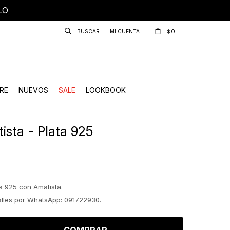
LO
0
$
RE
NUEVOS
SALE
LOOKBOOK
ista - Plata 925
a 925 con Amatista.
talles por WhatsApp: 091722930.