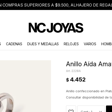
N COMPRAS SUPERIORES A $9.500, ALHAJERO DE REGA
8 2705 8376
Atención telefónica de lunes a viernes de 9 a 18 hs.
S
CADENAS
DIJES Y MEDALLAS
RELOJES
VARIOS
HOMB
Anillo Aída Amat
2228A
4.452
$
Anillo confeccionado en Plat
Consultar disponibilidad de 
1