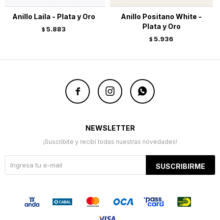
Anillo Laila - Plata y Oro
Anillo Positano White -
Plata y Oro
5.883
$
5.936
$



NEWSLETTER
¡Suscribite y recibí todas nuestras novedades!
SUSCRIBIRME