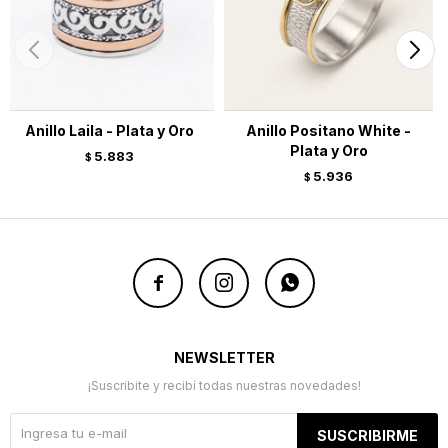
Anillo Laila - Plata y Oro
Anillo Positano White -
Plata y Oro
5.883
$
5.936
$



NEWSLETTER
¡Suscribite y recibí todas nuestras novedades!
SUSCRIBIRME