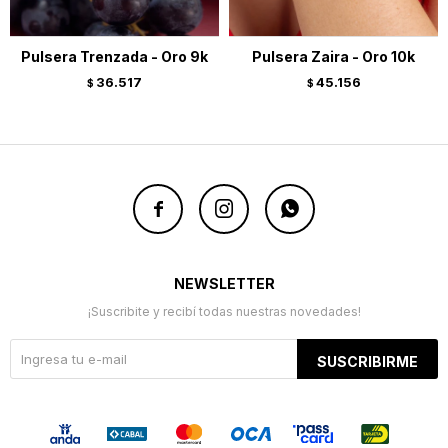
Pulsera Trenzada - Oro 9k
Pulsera Zaira - Oro 10k
36.517
45.156
$
$



NEWSLETTER
¡Suscribite y recibí todas nuestras novedades!
SUSCRIBIRME