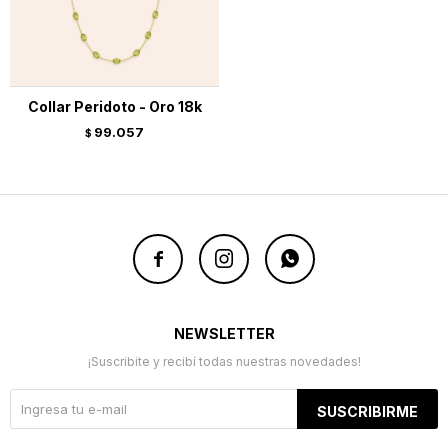
Collar Peridoto - Oro 18k
99.057
$



NEWSLETTER
¡Suscribite y recibí todas nuestras novedades!
SUSCRIBIRME