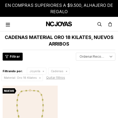
EN COMPRAS SUPERIORES A $9.500, ALHAJERO DE
REGALO

CADENAS MATERIAL ORO 18 KILATES, NUEVOS
ARRIBOS
Recomendados
Filtrando por:
Joyería
Cadenas
Quitar filtros
Material:
Oro 18 Kilates