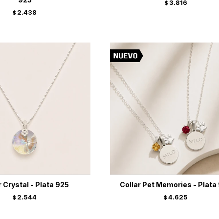
3.816
$
2.438
$
r Crystal - Plata 925
Collar Pet Memories - Plata
2.544
4.625
$
$