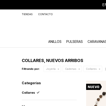
E
+59
TIENDAS
CONTACTO
ANILLOS
PULSERAS
CARAVANA
COLLARES, NUEVOS ARRIBOS
Filtrando por:
Joyería
Cadenas
Collares
Categorías
Collares