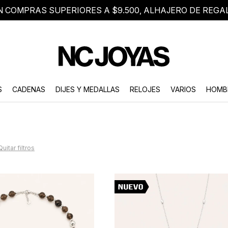
N COMPRAS SUPERIORES A $9.500, ALHAJERO DE REGA
8 2705 8376
Atención telefónica de lunes a viernes de 9 a 18 hs.
S
CADENAS
DIJES Y MEDALLAS
RELOJES
VARIOS
HOMB
Quitar filtros