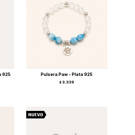
a 925
Pulsera Paw - Plata 925
3.339
$