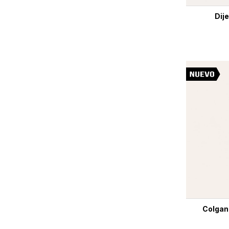
Dij
Colgant