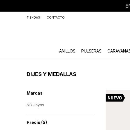
E
+59
TIENDAS
CONTACTO
ANILLOS
PULSERAS
CARAVANA
DIJES Y MEDALLAS
Marcas
NC Joyas
Precio
($)