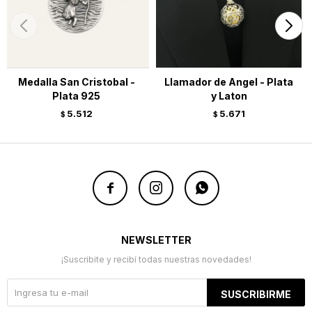
Medalla San Cristobal -
Llamador de Angel - Plata
Plata 925
y Laton
5.512
5.671
$
$



NEWSLETTER
¡Suscribite y recibí todas nuestras novedades!
SUSCRIBIRME