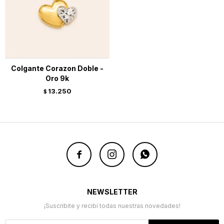
Colgante Corazon Doble -
Oro 9k
13.250
$



NEWSLETTER
¡Suscribite y recibí todas nuestras novedades!