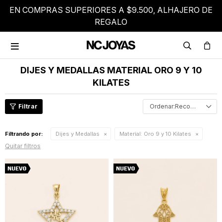
EN COMPRAS SUPERIORES A $9.500, ALHAJERO DE
REGALO

DIJES Y MEDALLAS MATERIAL ORO 9 Y 10
KILATES
Recomendados
Filtrando por:
Dijes y Medallas
Material:
Oro 9 y 10 Kilates
Quitar filtros