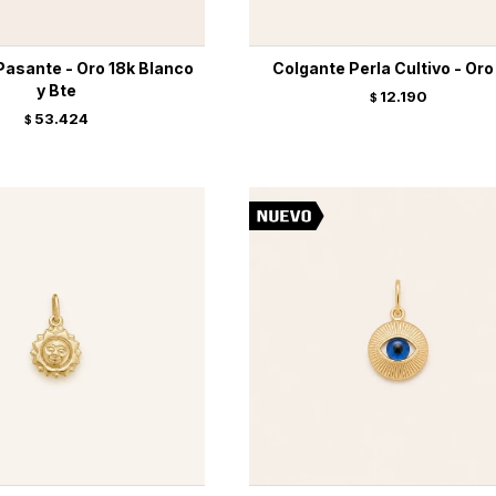
Pasante - Oro 18k Blanco
Colgante Perla Cultivo - Oro
y Bte
12.190
$
53.424
$