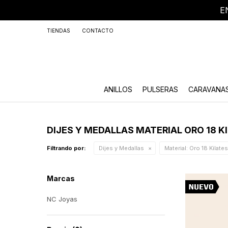
E
+59
TIENDAS
CONTACTO
ANILLOS
PULSERAS
CARAVANA
DIJES Y MEDALLAS MATERIAL ORO 18 K
Filtrando por:
Dijes y Medallas
Material:
Oro 18 Kilates
Marcas
NC Joyas