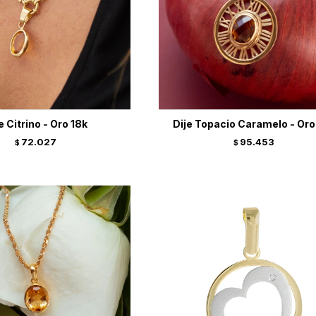
e Citrino - Oro 18k
Dije Topacio Caramelo - Oro
72.027
95.453
$
$