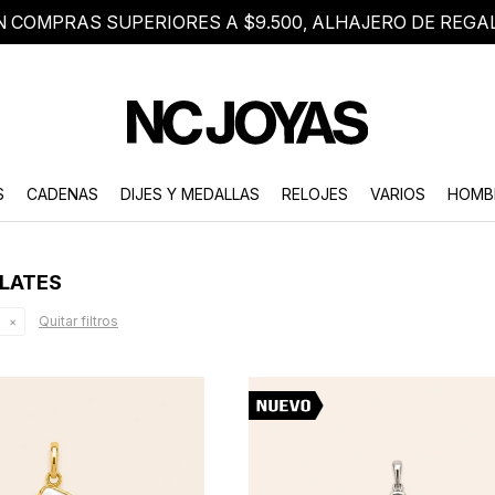
N COMPRAS SUPERIORES A $9.500, ALHAJERO DE REGA
8 2705 8376
Atención telefónica de lunes a viernes de 9 a 18 hs.
S
CADENAS
DIJES Y MEDALLAS
RELOJES
VARIOS
HOMB
ILATES
Quitar filtros