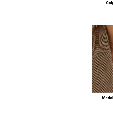
Col
Medall