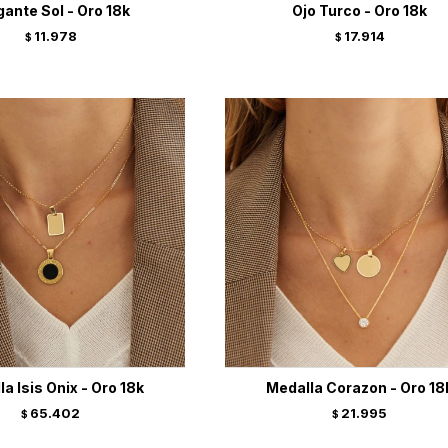
gante Sol - Oro 18k
Ojo Turco - Oro 18k
11.978
17.914
$
$
a Isis Onix - Oro 18k
Medalla Corazon - Oro 18
65.402
21.995
$
$