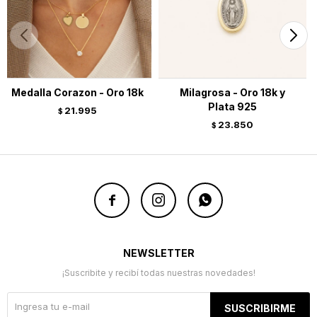
Medalla Corazon - Oro 18k
Milagrosa - Oro 18k y
Plata 925
21.995
$
23.850
$



NEWSLETTER
¡Suscribite y recibí todas nuestras novedades!
SUSCRIBIRME