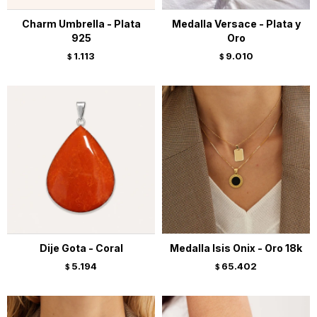
Charm Umbrella - Plata
Medalla Versace - Plata y
925
Oro
1.113
9.010
$
$
Dije Gota - Coral
Medalla Isis Onix - Oro 18k
5.194
65.402
$
$