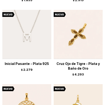
1.855
2.915
$
$
Inicial Pasante - Plata 925
Cruz Ojo de Tigre - Plata y
Baño de Oro
2.279
$
4.293
$