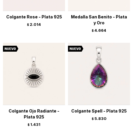
Colgante Rose - Plata 925
Medalla San Benito - Plata
y Oro
2.014
$
4.664
$
Colgante Ojo Radiante -
Colgante Spell - Plata 925
Plata 925
5.830
$
1.431
$