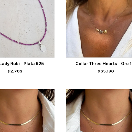
 Lady Rubí - Plata 925
Collar Three Hearts - Oro 
2.703
65.190
$
$