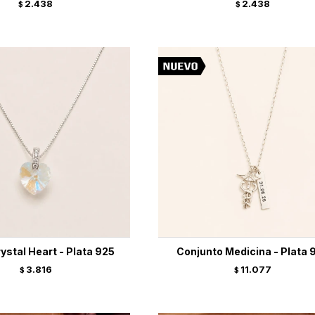
2.438
2.438
$
$
rystal Heart - Plata 925
Conjunto Medicina - Plata 
3.816
11.077
$
$