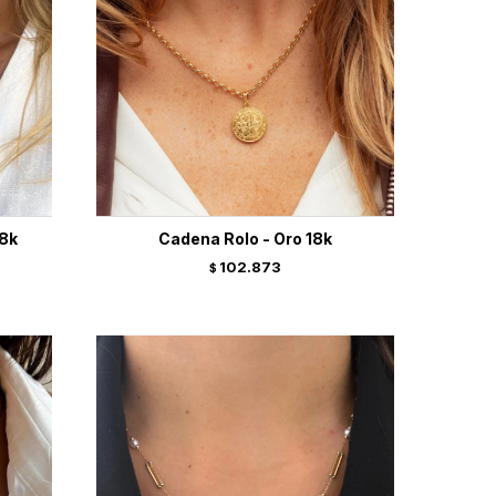
18k
Cadena Rolo - Oro 18k
102.873
$