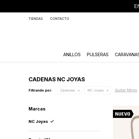
E
+59
TIENDAS
CONTACTO
ANILLOS
PULSERAS
CARAVANA
CADENAS NC JOYAS
Quitar filtros
Filtrando por:
Cadenas
NC Joyas
Marcas
NC Joyas