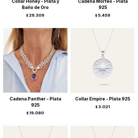
Collar Honey - Plata y
Cadena Morfeo - Plata
Baño de Oro
925
29.309
5.459
$
$
Cadena Panther - Plata
Collar Empire - Plata 925
925
3.021
$
19.080
$