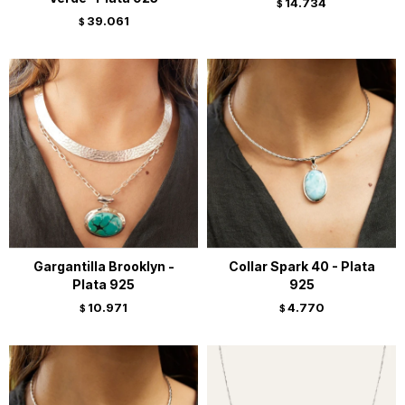
14.734
$
39.061
$
Gargantilla Brooklyn -
Collar Spark 40 - Plata
Plata 925
925
10.971
4.770
$
$