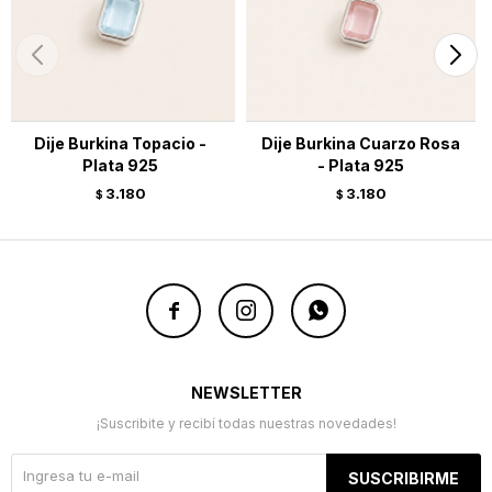
Dije Burkina Topacio -
Dije Burkina Cuarzo Rosa
Plata 925
- Plata 925
3.180
3.180
$
$



NEWSLETTER
¡Suscribite y recibí todas nuestras novedades!
SUSCRIBIRME