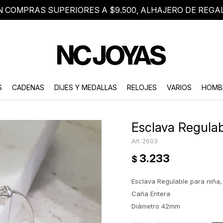
N COMPRAS SUPERIORES A $9.500, ALHAJERO DE REGA
8 2705 8376
Atención telefónica de lunes a viernes de 9 a 18 hs.
S
CADENAS
DIJES Y MEDALLAS
RELOJES
VARIOS
HOMB
Esclava Regulab
2603
3.233
$
Esclava Regulable para niña,
Caña Entera
Diámetro 42mm