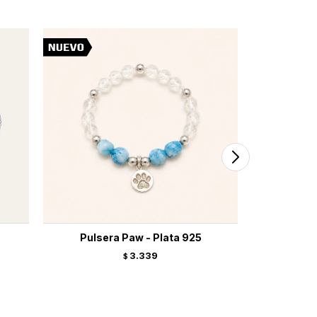
Pulsera Paw - Plata 925
Pulsera B
3.339
$