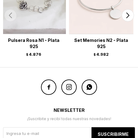
Pulsera Rosa N1 - Plata
Set Memories N2 - Plata
925
925
4.876
4.982
$
$



NEWSLETTER
¡Suscribite y recibí todas nuestras novedades!
SUSCRIBIRME