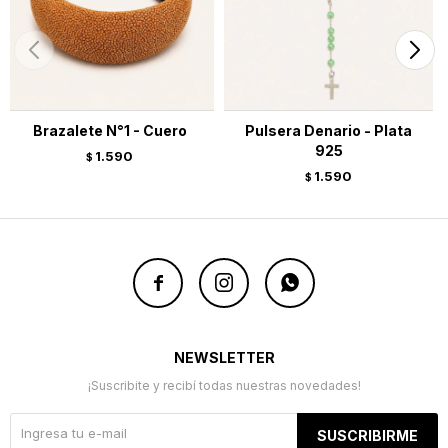
Brazalete N°1 - Cuero
Pulsera Denario - Plata
925
1.590
$
1.590
$



NEWSLETTER
¡Suscribite y recibí todas nuestras novedades!
SUSCRIBIRME