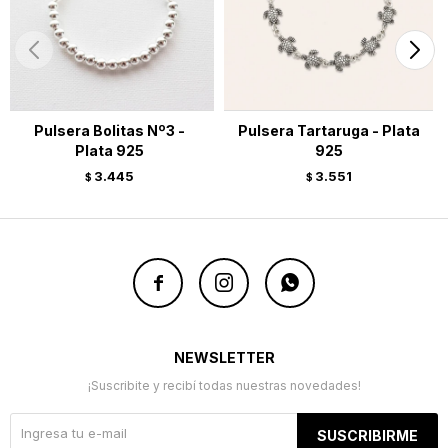
Pulsera Bolitas Nº3 -
Pulsera Tartaruga - Plata
Plata 925
925
3.445
3.551
$
$



NEWSLETTER
¡Suscribite y recibí todas nuestras novedades!
SUSCRIBIRME