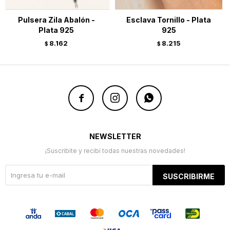
Pulsera Zila Abalón -
Esclava Tornillo - Plata
Plata 925
925
8.162
8.215
$
$



NEWSLETTER
¡Suscribite y recibí todas nuestras novedades!
SUSCRIBIRME