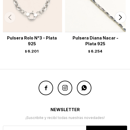
Pulsera Rolo N°3 - Plata
Pulsera Diana Nacar -
925
Plata 925
6.201
6.254
$
$



NEWSLETTER
¡Suscribite y recibí todas nuestras novedades!