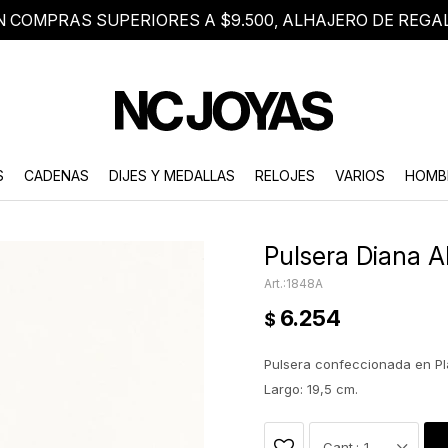
N COMPRAS SUPERIORES A $9.500, ALHAJERO DE REGA
8 2705 8376
Atención telefónica de lunes a viernes de 9 a 18 hs.
S
CADENAS
DIJES Y MEDALLAS
RELOJES
VARIOS
HOMB
Pulsera Diana A
1848A
6.254
$
Pulsera confeccionada en Pl
Largo: 19,5 cm.
1