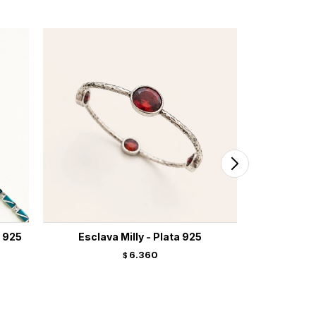
a 925
Esclava Milly - Plata 925
Pulsera Di
6.360
$