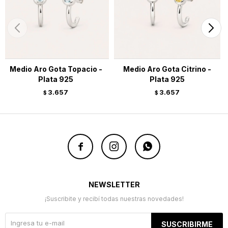
Medio Aro Gota Topacio -
Medio Aro Gota Citrino -
Plata 925
Plata 925
3.657
3.657
$
$



NEWSLETTER
¡Suscribite y recibí todas nuestras novedades!
SUSCRIBIRME