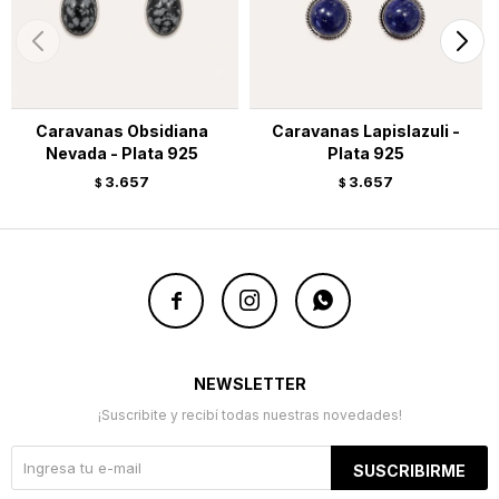
Caravanas Obsidiana
Caravanas Lapislazuli -
Nevada - Plata 925
Plata 925
3.657
3.657
$
$



NEWSLETTER
¡Suscribite y recibí todas nuestras novedades!
SUSCRIBIRME