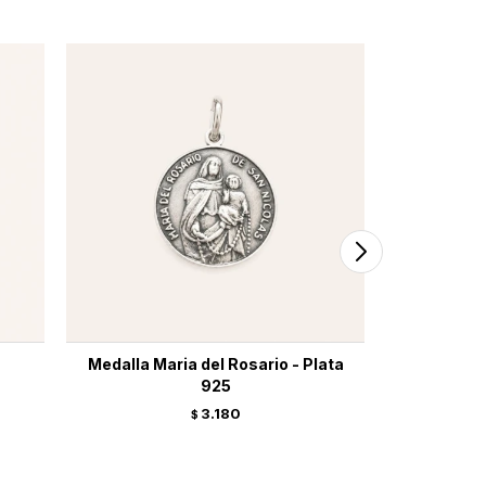
Medalla Maria del Rosario - Plata
Dije Burk
925
3.180
$