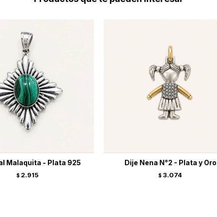
al Malaquita - Plata 925
Dije Nena N°2 - Plata y Oro
2.915
3.074
$
$