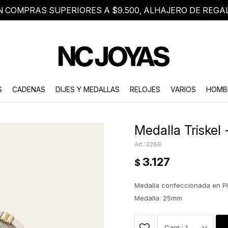
N COMPRAS SUPERIORES A $9.500, ALHAJERO DE REGA
8 2705 8376
Atención telefónica de lunes a viernes de 9 a 18 hs.
S
CADENAS
DIJES Y MEDALLAS
RELOJES
VARIOS
HOMB
Medalla Triskel 
3268
3.127
$
Medalla confeccionada en Pl
Medalla: 25mm
1